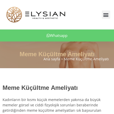
İçeriğe
atla
Me
Obezite Tedavisi
Whatsapp
Meme Küçültme Ameliyatı
Ana sayfa
Meme Küçültme Ameliyatı
si
Meme Küçültme Ameliyatı
Kadınların bir kısmı küçük memelerden yakınsa da büyük
memeler görsel ve ciddi fizyolojik sorunları beraberinde
getirdiğinden meme küçültme ameliyatları sık başvurulan