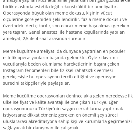
amacıyla yapılan kozmetik ameliyatlardan biri gibi gözükmekle
birlikte aslında estetik değil rekonstrüktif bir ameliyattır.
Operasyonda büyük olan meme dokusu, kişinin vücut
ölçülerine göre yeniden şekillendirilir, fazla meme dokusu ve
üzerindeki deri çıkarılır, son olarak meme başı olması gereken
yere taşınır. Genel anestezi ile hastane koşullarında yapılan
ameliyat; 2,5 ile 4 saat arasında sürebilir
Meme küçültme ameliyatı da dünyada yaptırılan en popüler
estetik operasyonların başında gelmekte. Öyle ki kıvrımlı
vücutlarıyla beden olumlama hareketlerinin başını çeken
Instagram fenomenleri bile fiziksel rahatsızlık vermesi
gerekçesiyle bu operasyonu tercih ettiğini ve operasyon
sürecini takipçileriyle paylaştılar.
Meme küçültme operasyonları denince akla gelen neredeyse ilk
ülke ise fiyat ve kalite avantajı ile öne çıkan Türkiye. Eğer
operasyonunuzu Türkiye’nin saygın cerrahlarına yaptırmak
istiyorsanız dikkat etmeniz gereken en önemli şey süreci
uluslararası akreditasyona sahip kişi ve kurumlarla geçirmenizi
sağlayacak bir danışman ile çalışmak.