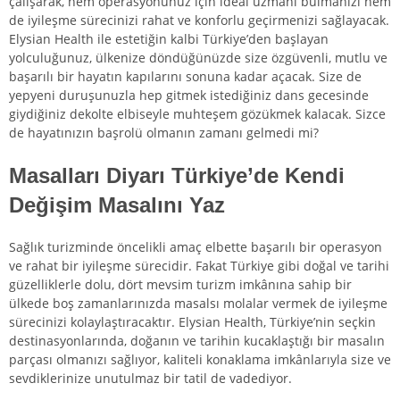
çalışarak, hem operasyonunuz için ideal uzmanı bulmanızı hem
de iyileşme sürecinizi rahat ve konforlu geçirmenizi sağlayacak.
Elysian Health ile estetiğin kalbi Türkiye’den başlayan
yolculuğunuz, ülkenize döndüğünüzde size özgüvenli, mutlu ve
başarılı bir hayatın kapılarını sonuna kadar açacak. Size de
yepyeni duruşunuzla hep gitmek istediğiniz dans gecesinde
giydiğiniz dekolte elbiseyle muhteşem gözükmek kalacak. Sizce
de hayatınızın başrolü olmanın zamanı gelmedi mi?
Masalları Diyarı Türkiye’de Kendi
Değişim Masalını Yaz
Sağlık turizminde öncelikli amaç elbette başarılı bir operasyon
ve rahat bir iyileşme sürecidir. Fakat Türkiye gibi doğal ve tarihi
güzelliklerle dolu, dört mevsim turizm imkânına sahip bir
ülkede boş zamanlarınızda masalsı molalar vermek de iyileşme
sürecinizi kolaylaştıracaktır. Elysian Health, Türkiye’nin seçkin
destinasyonlarında, doğanın ve tarihin kucaklaştığı bir masalın
parçası olmanızı sağlıyor, kaliteli konaklama imkânlarıyla size ve
sevdiklerinize unutulmaz bir tatil de vadediyor.