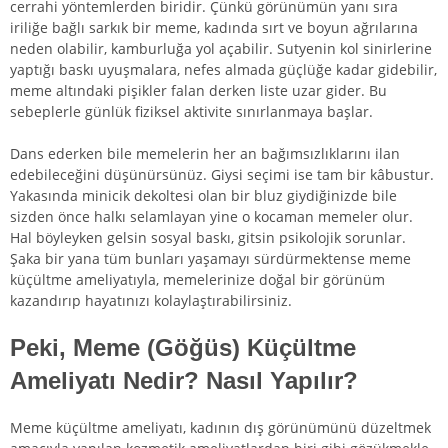
cerrahi yöntemlerden biridir. Çünkü görünümün yanı sıra
iriliğe bağlı sarkık bir meme, kadında sırt ve boyun ağrılarına
neden olabilir, kamburluğa yol açabilir. Sutyenin kol sinirlerine
yaptığı baskı uyuşmalara, nefes almada güçlüğe kadar gidebilir,
meme altındaki pişikler falan derken liste uzar gider. Bu
nu
sebeplerle günlük fiziksel aktivite sınırlanmaya başlar.
ğmesi
nu
Dans ederken bile memelerin her an bağımsızlıklarını ilan
edebileceğini düşünürsünüz. Giysi seçimi ise tam bir kâbustur.
ğmesi
nu
Yakasında minicik dekoltesi olan bir bluz giydiğinizde bile
sizden önce halkı selamlayan yine o kocaman memeler olur.
ğmesi
nu
Hal böyleyken gelsin sosyal baskı, gitsin psikolojik sorunlar.
Şaka bir yana tüm bunları yaşamayı sürdürmektense meme
ğmesi
nu
küçültme ameliyatıyla, memelerinize doğal bir görünüm
kazandırıp hayatınızı kolaylaştırabilirsiniz.
ğmesi
Peki, Meme (Göğüs) Küçültme
Ameliyatı Nedir? Nasıl Yapılır?
nu
Meme küçültme ameliyatı, kadının dış görünümünü düzeltmek
ğmesi