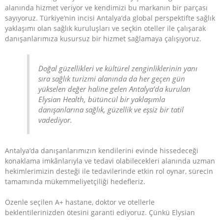
alanında hizmet veriyor ve kendimizi bu markanın bir parçası
sayıyoruz. Türkiye’nin incisi Antalya’da global perspektifte sağlık
yaklaşımı olan sağlık kuruluşları ve seçkin oteller ile çalışarak
danışanlarımıza kusursuz bir hizmet sağlamaya çalışıyoruz.
nu
Doğal güzellikleri ve kültürel zenginliklerinin yanı
ğmesi
nu
sıra sağlık turizmi alanında da her geçen gün
yükselen değer haline gelen Antalya’da kurulan
ğmesi
nu
Elysian Health, bütüncül bir yaklaşımla
danışanlarına sağlık, güzellik ve eşsiz bir tatil
ğmesi
nu
vadediyor.
ğmesi
nu
ğmesi
Antalya’da danışanlarımızın kendilerini evinde hissedeceği
konaklama imkânlarıyla ve tedavi olabilecekleri alanında uzman
hekimlerimizin desteği ile tedavilerinde etkin rol oynar, sürecin
tamamında mükemmeliyetçiliği hedefleriz.
nu
Özenle seçilen A+ hastane, doktor ve otellerle
ğmesi
beklentilerinizden ötesini garanti ediyoruz. Çünkü Elysian