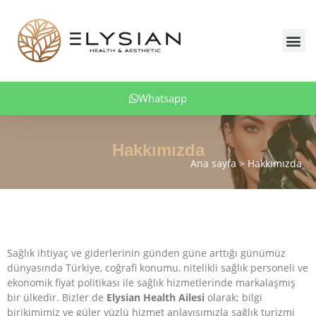
İçeriğe
atla
Me
Obezite Tedavisi
Whatsapp
Hakkımızda
Ana sayfa
Hakkımızda
si
Sağlık ihtiyaç ve giderlerinin günden güne arttığı günümüz
dünyasında Türkiye, coğrafi konumu, nitelikli sağlık personeli ve
ekonomik fiyat politikası ile sağlık hizmetlerinde markalaşmış
bir ülkedir. Bizler de
Elysian Health Ailesi
olarak; bilgi
birikimimiz ve güler yüzlü hizmet anlayışımızla sağlık turizmi