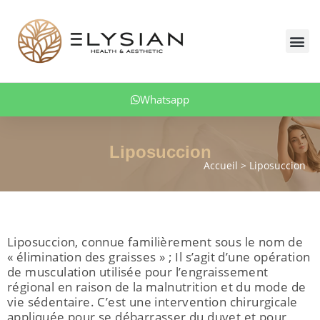
Aller
au
Me
contenu
Qui Sommes Nous?
Esthétique Corporelle
Esthétique Du Visage
Dentisterie Esthétique
Greffe De Cheveux
Traitement De L’obésité
Whatsapp
Liposuccion
Accueil
Liposuccion
utateur
u
Liposuccion, connue familièrement sous le nom de
« élimination des graisses » ; Il s’agit d’une opération
de musculation utilisée pour l’engraissement
régional en raison de la malnutrition et du mode de
vie sédentaire. C’est une intervention chirurgicale
appliquée pour se débarrasser du duvet et pour