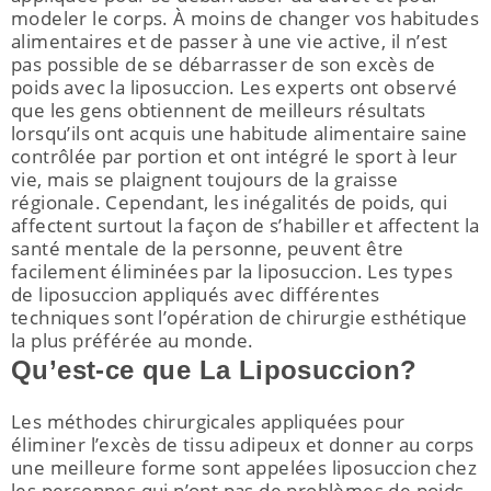
modeler le corps. À moins de changer vos habitudes
alimentaires et de passer à une vie active, il n’est
pas possible de se débarrasser de son excès de
poids avec la liposuccion. Les experts ont observé
que les gens obtiennent de meilleurs résultats
rmutateur
lorsqu’ils ont acquis une habitude alimentaire saine
contrôlée par portion et ont intégré le sport à leur
rmutateur
vie, mais se plaignent toujours de la graisse
régionale. Cependant, les inégalités de poids, qui
nu
rmutateur
affectent surtout la façon de s’habiller et affectent la
nu
rmutateur
santé mentale de la personne, peuvent être
facilement éliminées par la liposuccion. Les types
nu
rmutateur
de liposuccion appliqués avec différentes
techniques sont l’opération de chirurgie esthétique
nu
la plus préférée au monde.
Qu’est-ce que La Liposuccion?
nu
Les méthodes chirurgicales appliquées pour
rmutateur
éliminer l’excès de tissu adipeux et donner au corps
une meilleure forme sont appelées liposuccion chez
les personnes qui n’ont pas de problèmes de poids